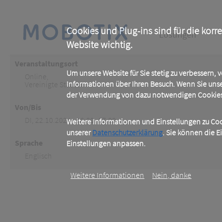
Skip
to
main
Main
content
Cookies und Plug-ins sind für die korr
Lösungen
Website wichtig.
navigation
Veranstaltungsort
Um unsere Website für Sie stetig zu verbessern,
Online
,
Informationen über Ihren Besuch. Wenn Sie uns
Vereinigte Staaten
der Verwendung von dazu notwendigen Cookies 
Von/Bis
DI, 22.10.2024 - 16:00 -17:00
Weitere Informationen und Einstellungen zu Cook
unserer
Datenschutzerklärung
. Sie können die E
Sprache
Einstellungen anpassen.
Englisch
Weitere Informationen
Nein, danke