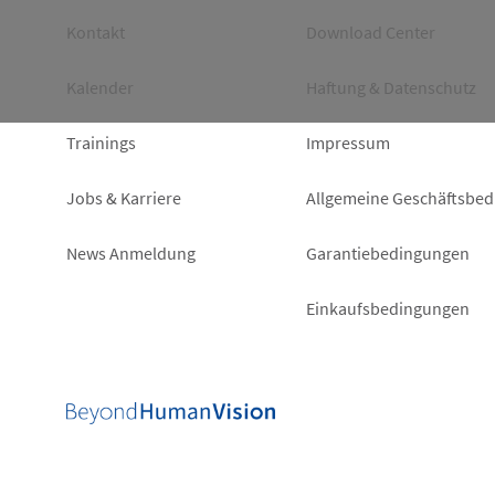
Footer
Footer
Kontakt
Download Center
left
right
Kalender
Haftung & Datenschutz
Trainings
Impressum
Jobs & Karriere
Allgemeine Geschäftsbe
News Anmeldung
Garantiebedingungen
Einkaufsbedingungen