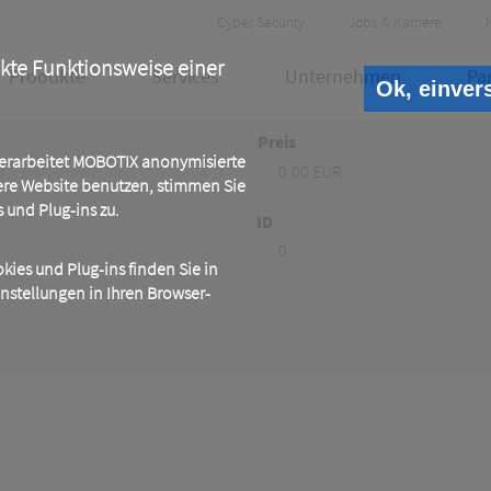
Header
Cyber Security
Jobs & Karriere
Meta
ekte Funktionsweise einer
Produkte
Services
Unternehmen
Pa
Ok, einver
Preis
 verarbeitet MOBOTIX anonymisierte
0.00 EUR
ere Website benutzen, stimmen Sie
und Plug-ins zu.
ID
0
ies und Plug-ins finden Sie in
instellungen in Ihren Browser-