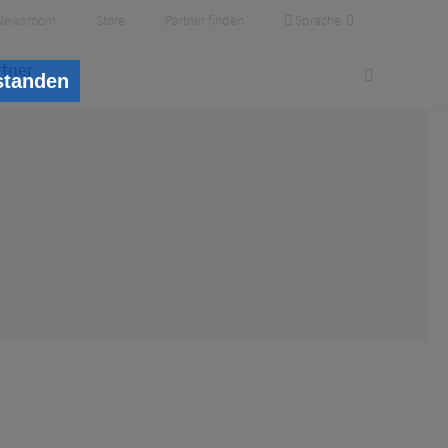
Sprache
Newsroom
Store
Partner finden
rtner
standen