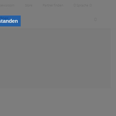
Sprache
Newsroom
Store
Partner finden
rtner
standen