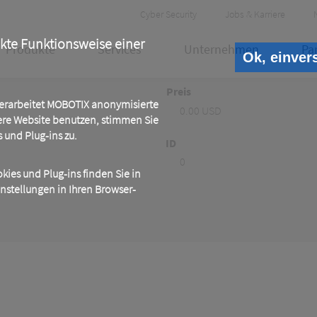
Header
Cyber Security
Jobs & Karriere
Meta
ekte Funktionsweise einer
Produkte
Services
Unternehmen
Pa
Ok, einver
Preis
 verarbeitet MOBOTIX anonymisierte
0.00 USD
ere Website benutzen, stimmen Sie
und Plug-ins zu.
ID
0
ies und Plug-ins finden Sie in
instellungen in Ihren Browser-