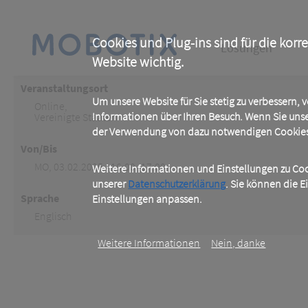
Skip
to
main
Main
content
Cookies und Plug-ins sind für die korr
Lösungen
Website wichtig.
navigation
Veranstaltungsort
Um unsere Website für Sie stetig zu verbessern,
Online
,
Informationen über Ihren Besuch. Wenn Sie uns
Vereinigte Staaten
der Verwendung von dazu notwendigen Cookies 
Von/Bis
MO, 03.02.2025 - 16:00 -17:00
Weitere Informationen und Einstellungen zu Cook
unserer
Datenschutzerklärung
. Sie können die E
Sprache
Einstellungen anpassen.
Englisch
Weitere Informationen
Nein, danke