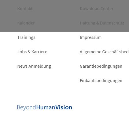
Footer
Footer
Kontakt
Download Center
left
right
Kalender
Haftung & Datenschutz
Trainings
Impressum
Jobs & Karriere
Allgemeine Geschäftsbe
News Anmeldung
Garantiebedingungen
Einkaufsbedingungen