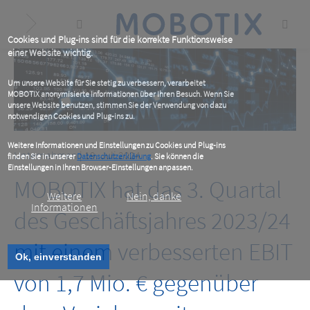
Skip
to
main
content
Cookies und Plug-ins sind für die korrekte Funktionsweise
einer Website wichtig.
Um unsere Website für Sie stetig zu verbessern, verarbeitet
MOBOTIX anonymisierte Informationen über Ihren Besuch. Wenn Sie
unsere Website benutzen, stimmen Sie der Verwendung von dazu
notwendigen Cookies und Plug-ins zu.
Weitere Informationen und Einstellungen zu Cookies und Plug-ins
Unternehmen
| 19. Juli 2024
finden Sie in unserer
Datenschutzerklärung
. Sie können die
Einstellungen in Ihren Browser-Einstellungen anpassen.
MOBOTIX hat das 3. Quartal
Weitere
Nein, danke
Informationen
des Geschäftsjahres 2023/24
mit einem verbesserten EBIT
Ok, einverstanden
von 1,7 Mio. € gegenüber