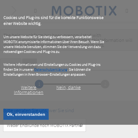
Skip
to
main
content
Cookies und Plug-ins sind für die korrekte Funktionsweise
einer Website wichtig.
The below webform has been prepopulated with
Warning
Um unsere Website für Sie stetig zu verbessern, verarbeitet
custom/random test data. When submitted, this information
will
MOBOTIX anonymisierte Informationen über Ihren Besuch. Wenn Sie
message
still be saved
and/or
sent to designated recipients
.
unsere Website benutzen, stimmen Sie der Verwendung von dazu
notwendigen Cookies und Plug-ins zu.
Primary
Ansicht
Test
(active
Weitere Informationen und Einstellungen zu Cookies und Plug-ins
tab)
finden Sie in unserer
Datenschutzerklärung
. Sie können die
tabs
Einstellungen in Ihren Browser-Einstellungen anpassen.
1
2
Weitere
Nein, danke
Informationen
Bitte verraten Sie uns, wer Sie sind
Ok, einverstanden
Customer
Type