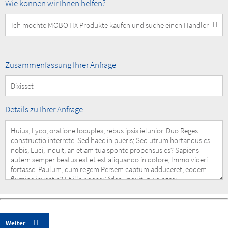
How
Wie können wir Ihnen helfen?
can
we
help
you?
Summary
Zusammenfassung Ihrer Anfrage
of
your
Request
Details
Details zu Ihrer Anfrage
of
your
Request