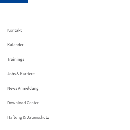
Footer
Kontakt
left
Kalender
Trainings
Jobs & Karriere
News Anmeldung
Footer
Download Center
right
Haftung & Datenschutz