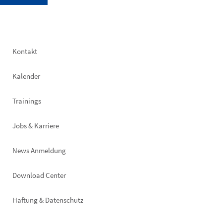
Footer
Kontakt
left
Kalender
Trainings
Jobs & Karriere
News Anmeldung
Footer
Download Center
right
Haftung & Datenschutz