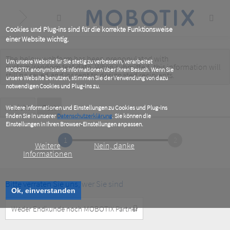
Skip
to
main
content
Cookies und Plug-ins sind für die korrekte Funktionsweise
einer Website wichtig.
The below webform has been prepopulated with
Warning
Um unsere Website für Sie stetig zu verbessern, verarbeitet
custom/random test data. When submitted, this information
will
MOBOTIX anonymisierte Informationen über Ihren Besuch. Wenn Sie
message
still be saved
and/or
sent to designated recipients
.
unsere Website benutzen, stimmen Sie der Verwendung von dazu
notwendigen Cookies und Plug-ins zu.
Primary
Ansicht
Test
(active
Weitere Informationen und Einstellungen zu Cookies und Plug-ins
tab)
finden Sie in unserer
Datenschutzerklärung
. Sie können die
tabs
Einstellungen in Ihren Browser-Einstellungen anpassen.
1
2
Weitere
Nein, danke
Informationen
Bitte verraten Sie uns, wer Sie sind
Ok, einverstanden
Customer
Type