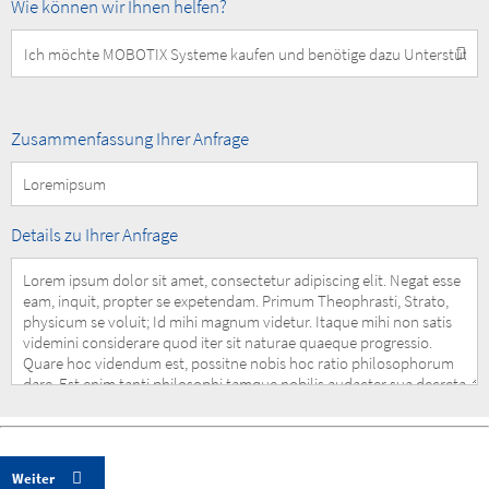
How
Wie können wir Ihnen helfen?
can
we
help
you?
Summary
Zusammenfassung Ihrer Anfrage
of
your
Request
Details
Details zu Ihrer Anfrage
of
your
Request