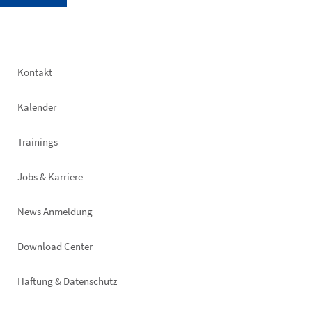
Footer
Kontakt
left
Kalender
Trainings
Jobs & Karriere
News Anmeldung
Footer
Download Center
right
Haftung & Datenschutz