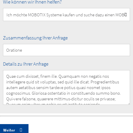
How
Wie können wir Ihnen helfen?
can
we
help
you?
Summary
Zusammenfassung Ihrer Anfrage
of
your
Request
Details
Details zu Ihrer Anfrage
of
your
Request