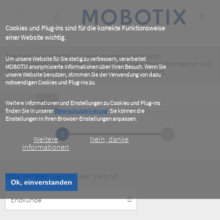
Skip
to
main
content
Cookies und Plug-ins sind für die korrekte Funktionsweise
einer Website wichtig.
The below webform has been prepopulated with
Warning
Um unsere Website für Sie stetig zu verbessern, verarbeitet
custom/random test data. When submitted, this information
will
MOBOTIX anonymisierte Informationen über Ihren Besuch. Wenn Sie
message
still be saved
and/or
sent to designated recipients
.
unsere Website benutzen, stimmen Sie der Verwendung von dazu
notwendigen Cookies und Plug-ins zu.
Primary
Ansicht
Test
(active
Weitere Informationen und Einstellungen zu Cookies und Plug-ins
tab)
finden Sie in unserer
Datenschutzerklärung
. Sie können die
tabs
Einstellungen in Ihren Browser-Einstellungen anpassen.
1
2
Weitere
Nein, danke
Informationen
Bitte verraten Sie uns, wer Sie sind
Ok, einverstanden
Customer
Type