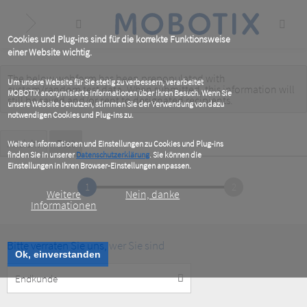
Skip
to
main
content
Cookies und Plug-ins sind für die korrekte Funktionsweise
einer Website wichtig.
The below webform has been prepopulated with
Warning
Um unsere Website für Sie stetig zu verbessern, verarbeitet
custom/random test data. When submitted, this information
will
MOBOTIX anonymisierte Informationen über Ihren Besuch. Wenn Sie
message
still be saved
and/or
sent to designated recipients
.
unsere Website benutzen, stimmen Sie der Verwendung von dazu
notwendigen Cookies und Plug-ins zu.
Primary
Ansicht
Test
(active
Weitere Informationen und Einstellungen zu Cookies und Plug-ins
tab)
finden Sie in unserer
Datenschutzerklärung
. Sie können die
tabs
Einstellungen in Ihren Browser-Einstellungen anpassen.
1
2
Weitere
Nein, danke
Informationen
Bitte verraten Sie uns, wer Sie sind
Ok, einverstanden
Customer
Type