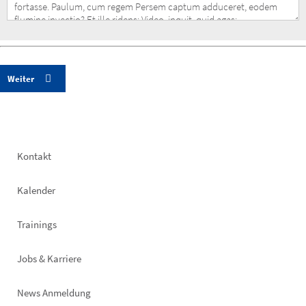
Footer
Kontakt
left
Kalender
Trainings
Jobs & Karriere
News Anmeldung