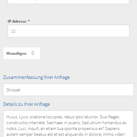
IP-Adresse
Summary
Zusammenfassung Ihrer Anfrage
of
your
Request
Details
Details zu Ihrer Anfrage
of
your
Request