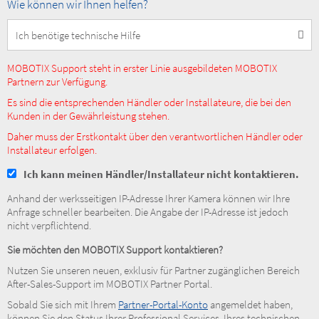
How
Wie können wir Ihnen helfen?
can
we
help
you?
MOBOTIX Support steht in erster Linie ausgebildeten MOBOTIX
Partnern zur Verfügung.
Es sind die entsprechenden Händler oder Installateure, die bei den
Kunden in der Gewährleistung stehen.
Daher muss der Erstkontakt über den verantwortlichen Händler oder
Installateur erfolgen.
Ich kann meinen Händler/Installateur nicht kontaktieren.
Anhand der werksseitigen IP-Adresse Ihrer Kamera können wir Ihre
Anfrage schneller bearbeiten. Die Angabe der IP-Adresse ist jedoch
nicht verpflichtend.
Sie möchten den MOBOTIX Support kontaktieren?
Nutzen Sie unseren neuen, exklusiv für Partner zugänglichen Bereich
After-Sales-Support im MOBOTIX Partner Portal.
Sobald Sie sich mit Ihrem
Partner-Portal-Konto
angemeldet haben,
können Sie den Status Ihrer Professional Services, Ihres technischen