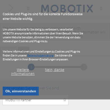
Skip
to
main
content
Cookies und Plug-ins sind für die korrekte Funktionsweise
einer Website wichtig.
The below webform has been prepopulated with
Warning
Um unsere Website für Sie stetig zu verbessern, verarbeitet
custom/random test data. When submitted, this information
will
MOBOTIX anonymisierte Informationen über Ihren Besuch. Wenn Sie
message
still be saved
and/or
sent to designated recipients
.
unsere Website benutzen, stimmen Sie der Verwendung von dazu
notwendigen Cookies und Plug-ins zu.
Primary
Ansicht
Test
(active
Weitere Informationen und Einstellungen zu Cookies und Plug-ins
tab)
finden Sie in unserer
Datenschutzerklärung
. Sie können die
tabs
Einstellungen in Ihren Browser-Einstellungen anpassen.
1
2
Weitere
Nein, danke
Informationen
Bitte verraten Sie uns, wer Sie sind
Ok, einverstanden
Customer
Type