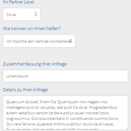
MOBOTIX
Ihr Partner Level
Partner
Level
How
Wie können wir Ihnen helfen?
can
we
help
you?
Summary
Zusammenfassung Ihrer Anfrage
of
your
Request
Details
Details zu Ihrer Anfrage
of
your
Request