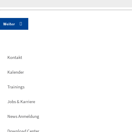
Footer
Kontakt
left
Kalender
Trainings
Jobs & Karriere
News Anmeldung
Download Center