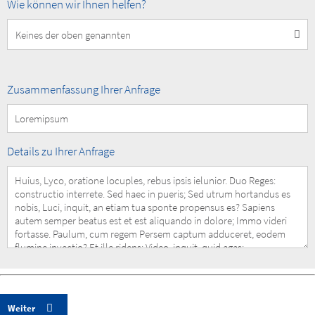
How
Wie können wir Ihnen helfen?
can
we
help
you?
Summary
Zusammenfassung Ihrer Anfrage
of
your
Request
Details
Details zu Ihrer Anfrage
of
your
Request