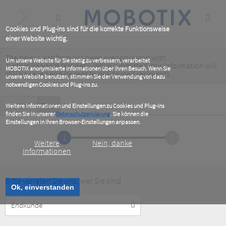
Skip
to
main
content
Cookies und Plug-ins sind für die korrekte Funktionsweise
einer Website wichtig.
The below webform has been prepopulated with
Warning
Um unsere Website für Sie stetig zu verbessern, verarbeitet
custom/random test data. When submitted, this information
will
MOBOTIX anonymisierte Informationen über Ihren Besuch. Wenn Sie
message
still be saved
and/or
sent to designated recipients
.
unsere Website benutzen, stimmen Sie der Verwendung von dazu
notwendigen Cookies und Plug-ins zu.
Primary
Ansicht
Test
(active
Weitere Informationen und Einstellungen zu Cookies und Plug-ins
tab)
finden Sie in unserer
Datenschutzerklärung
. Sie können die
tabs
Einstellungen in Ihren Browser-Einstellungen anpassen.
1
2
Weitere
Nein, danke
Informationen
Bitte verraten Sie uns, wer Sie sind
Ok, einverstanden
Customer
Type