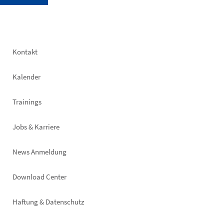
Footer
Kontakt
left
Kalender
Trainings
Jobs & Karriere
News Anmeldung
Footer
Download Center
right
Haftung & Datenschutz