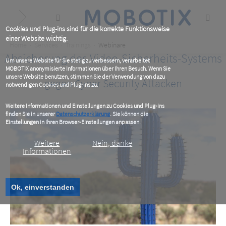
Skip
to
main
content
Cookies und Plug-ins sind für die korrekte Funktionsweise
einer Website wichtig.
Breadcrumb
Home
Services
Trainings
Webinare
Absicherung des Video-Sicherheits-Systems
Um unsere Website für Sie stetig zu verbessern, verarbeitet
MOBOTIX anonymisierte Informationen über Ihren Besuch. Wenn Sie
unsere Website benutzen, stimmen Sie der Verwendung von dazu
gegen Cyber Security Attacken
notwendigen Cookies und Plug-ins zu.
Weitere Informationen und Einstellungen zu Cookies und Plug-ins
finden Sie in unserer
Datenschutzerklärung
. Sie können die
Einstellungen in Ihren Browser-Einstellungen anpassen.
Weitere
Nein, danke
Informationen
Ok, einverstanden