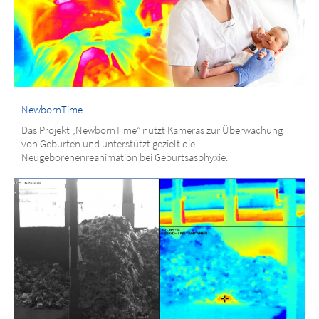
NewbornTime
Das Projekt „NewbornTime” nutzt Kameras zur Überwachung
von Geburten und unterstützt gezielt die
Neugeborenenreanimation bei Geburtsasphyxie.