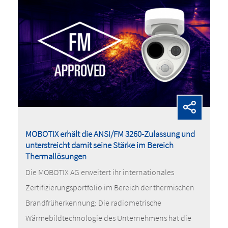
MOBOTIX erhält die ANSI/FM 3260-Zulassung und
unterstreicht damit seine Stärke im Bereich
Thermallösungen
Die MOBOTIX AG erweitert ihr internationales
Zertifizierungsportfolio im Bereich der thermischen
Brandfrüherkennung: Die radiometrische
Wärmebildtechnologie des Unternehmens hat die