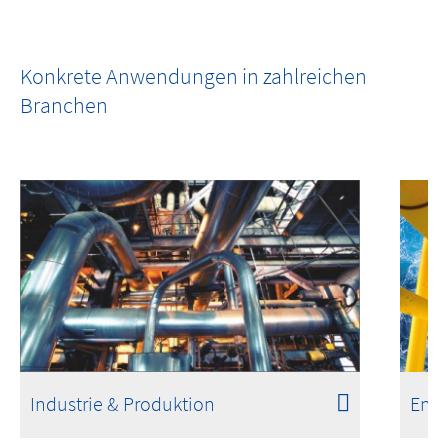
MOBOTIX c ONE
One Room. One Sensor. Done.
Konkrete Anwendungen in zahlreichen
Branchen
Industrie & Produktion
Ener