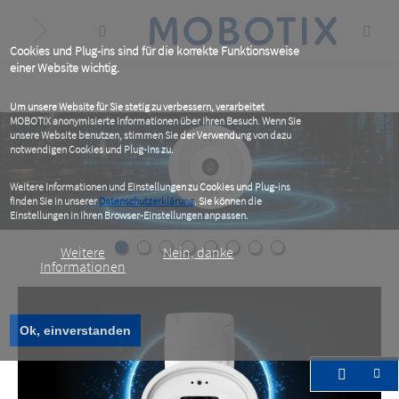
Skip
to
main
content
Cookies und Plug-ins sind für die korrekte Funktionsweise
einer Website wichtig.
Um unsere Website für Sie stetig zu verbessern, verarbeitet
MOBOTIX anonymisierte Informationen über Ihren Besuch. Wenn Sie
unsere Website benutzen, stimmen Sie der Verwendung von dazu
notwendigen Cookies und Plug-ins zu.
Weitere Informationen und Einstellungen zu Cookies und Plug-ins
finden Sie in unserer
Datenschutzerklärung
. Sie können die
Einstellungen in Ihren Browser-Einstellungen anpassen.
Weitere
Nein, danke
Informationen
Ok, einverstanden