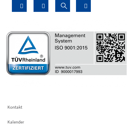
Footer
Kontakt
left
Kalender