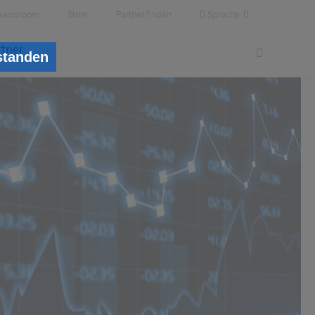
Sprache
Newsroom
Store
Partner finden
rtner
standen