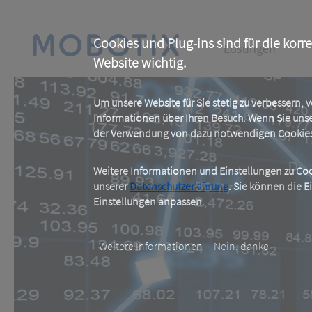
Skip
to
main
Main
content
Cookies und Plug-ins sind für die korr
Lösungen
Website wichtig.
navigation
Um unsere Website für Sie stetig zu verbessern,
Informationen über Ihren Besuch. Wenn Sie uns
der Verwendung von dazu notwendigen Cookies 
Weitere Informationen und Einstellungen zu Cook
unserer
Datenschutzerklärung
. Sie können die E
Einstellungen anpassen.
Weitere Informationen
Nein, danke