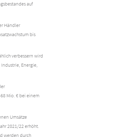
ragsbestandes auf
er Händler
msatzwachstum bis
ählich verbessern wird
 Industrie, Energie,
der
68 Mio. € bei einem
genen Umsätze
ahr 2021/22 erhöht.
nd werden durch