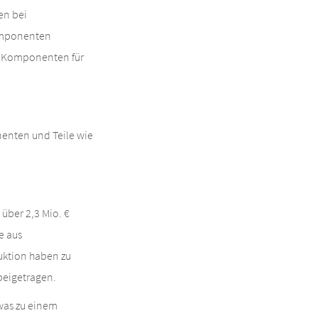
en bei
Komponenten
on Komponenten für
nenten und Teile wie
über 2,3 Mio. €
e aus
uktion haben zu
beigetragen.
 was zu einem