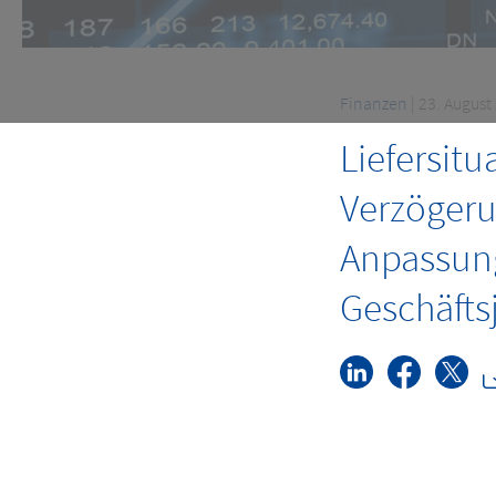
Finanzen
| 23. August
Liefersit
Verzögeru
Anpassung
Geschäfts