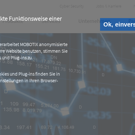
Header
Cyber Security
Jobs & Karriere
Meta
ekte Funktionsweise einer
Produkte
Services
Unternehmen
Pa
Ok, einver
 verarbeitet MOBOTIX anonymisierte
ere Website benutzen, stimmen Sie
und Plug-ins zu.
ies und Plug-ins finden Sie in
instellungen in Ihren Browser-