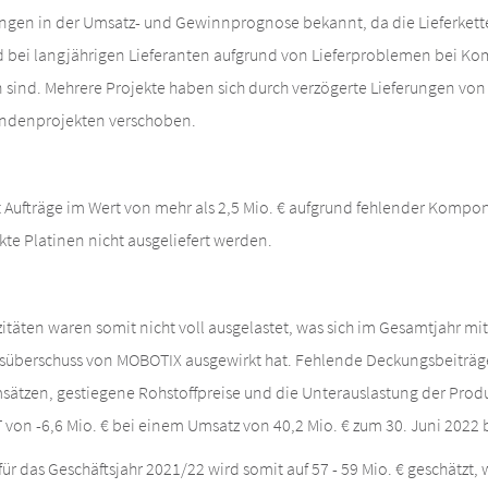
gen in der Umsatz- und Gewinnprognose bekannt, da die Lieferkett
 bei langjährigen Lieferanten aufgrund von Lieferproblemen bei 
 sind. Mehrere Projekte haben sich durch verzögerte Lieferungen v
undenprojekten verschoben.
t Aufträge im Wert von mehr als 2,5 Mio. € aufgrund fehlender Kompo
kte Platinen nicht ausgeliefert werden.
täten waren somit nicht voll ausgelastet, was sich im Gesamtjahr mit 
esüberschuss von MOBOTIX ausgewirkt hat. Fehlende Deckungsbeiträg
tzen, gestiegene Rohstoffpreise und die Unterauslastung der Prod
von -6,6 Mio. € bei einem Umsatz von 40,2 Mio. € zum 30. Juni 2022 
r das Geschäftsjahr 2021/22 wird somit auf 57 - 59 Mio. € geschätzt,