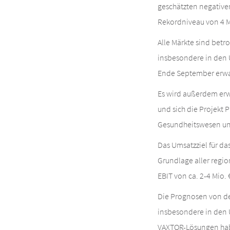
geschätzten negativen
Rekordniveau von 4 Mi
Alle Märkte sind bet
insbesondere in den 
Ende September erwa
Es wird außerdem erwa
und sich die Projekt P
Gesundheitswesen und
Das Umsatzziel für d
Grundlage aller regi
EBIT von ca. 2-4 Mio. 
Die Prognosen von d
insbesondere in den 
VAXTOR-Lösungen hab