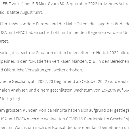
 EBIT von -4 bis -5,5 Mio. € zum 30. September 2022 trotz eines Auft
o. € Mitte August führt.
roffen, insbesondere Europa und der Nahe Osten; die Lagerbestände d
USA und APAC haben sich erhöht und in beiden Regionen wird ein U
rtet.
rtet, dass sich die Situation in den Lieferketten im Herbst 2022 allm
ipelines in den fokussierten vertikalen Märkten, z. B. in den Bereichen
 Öffentliche Verwaltungen, weiter erhöhen.
as neue Geschäftsjahr 2022/23 beginnend ab Oktober 2022 wurde auf 
onalen Analysen und einem geschätzten Wachstum von 15-20% auf 66-
€ festgelegt.
em grössten Kunden Konica Minolta haben sich aufgrund der gestie
USA und EMEA nach der weltweiten COVID 19 Pandemie im Geschäftsj
en mit Wachstum nach der Konsolidierung ebenfalls beigetragen u