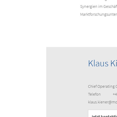
Synergien im Geschäf
Marktforschungsunter
Klaus K
Chief Operating O
Telefon
+4
klaus.kiener@m
Jetzt kontakti