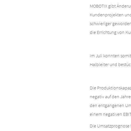
MOBOTIX gibt Änderun
Kundenprojekten und
schwieriger geworden
die Errichtung von K
Im Juli konnten somi
Halbleiter und bestüc
Die Produktionskapazi
negativ auf den Jahr
den entgangenen Umsä
einem negativen EBIT 
Die Umsatzprognose fü