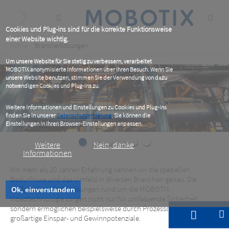
Skip
to
main
content
Cookies und Plug-ins sind für die korrekte Funktionsweise
einer Website wichtig.
Breadcrumb
Home
Branchenlösungen
Um unsere Website für Sie stetig zu verbessern, verarbeitet
MOBOTIX anonymisierte Informationen über Ihren Besuch. Wenn Sie
unsere Website benutzen, stimmen Sie der Verwendung von dazu
notwendigen Cookies und Plug-ins zu.
Weitere Informationen und Einstellungen zu Cookies und Plug-ins
finden Sie in unserer
Datenschutzerklärung
. Sie können die
Einstellungen in Ihren Browser-Einstellungen anpassen.
Weitere
Nein, danke
Informationen
Mit mehr als 20 Jahren Erfahrung kennen wir die speziellen
Bedürfnisse und das Umfeld in diversen Branchen genau. Die
maßgeschneiderte Lösungen rund um die MOBOTIX
Ok, einverstanden
Videotechnologie sorgen nicht nur für umfassende Sicherheit,
sondern ermöglichen beispielsweise durch Prozessoptimierungen
großartige Einspar- und Gewinnpotenziale.