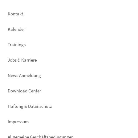
Footer
Kontakt
left
Kalender
Trainings
Jobs & Karriere
News Anmeldung
Footer
Download Center
right
Haftung & Datenschutz
Impressum
Allgemeine Geschäftsbedingungen