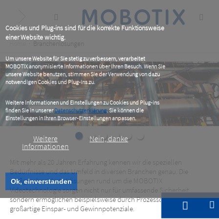
Skip
to
main
content
Cookies und Plug-ins sind für die korrekte Funktionsweise
einer Website wichtig.
Breadcrumb
Home
Branchenlösungen
Um unsere Website für Sie stetig zu verbessern, verarbeitet
MOBOTIX anonymisierte Informationen über Ihren Besuch. Wenn Sie
unsere Website benutzen, stimmen Sie der Verwendung von dazu
notwendigen Cookies und Plug-ins zu.
Weitere Informationen und Einstellungen zu Cookies und Plug-ins
finden Sie in unserer
Datenschutzerklärung
. Sie können die
Einstellungen in Ihren Browser-Einstellungen anpassen.
Weitere
Nein, danke
Informationen
Mit mehr als 20 Jahren Erfahrung kennen wir die speziellen
Bedürfnisse und das Umfeld in diversen Branchen genau. Die
maßgeschneiderte Lösungen rund um die MOBOTIX
Ok, einverstanden
Videotechnologie sorgen nicht nur für umfassende Sicherheit,
sondern ermöglichen beispielsweise durch Prozessoptimierungen
großartige Einspar- und Gewinnpotenziale.