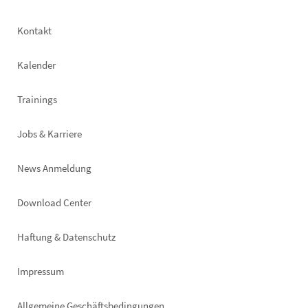
Footer
Kontakt
left
Kalender
Trainings
Jobs & Karriere
News Anmeldung
Footer
Download Center
right
Haftung & Datenschutz
Impressum
Allgemeine Geschäftsbedingungen