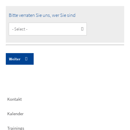
Bitte verraten Sie uns, wer Sie sind
Customer
Type
Footer
Kontakt
left
Kalender
Trainings