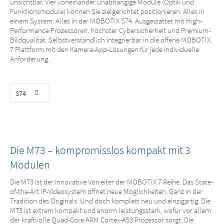
unsichtbar. Vier voneinander unabhängige Module (Optik und
Funktionsmodule) können Sie zielgerichtet positionieren. Alles in
einem System. Alles in der MOBOTIX S74. Ausgestattet mit High-
Performance Prozessoren, höchster Cybersicherheit und Premium-
Bildqualität. Selbstverständlich integrierbar in die offene MOBOTIX
7 Plattform mit den Kamera-App-Lösungen für jede individuelle
Anforderung.
S74
Die M73 – kompromisslos kompakt mit 3
Modulen
Die M73 ist der innovative Vorreiter der MOBOTIX 7 Reihe. Das State-
of-the-Art IP-Videosystem öffnet neue Möglichkeiten. Ganz in der
Tradition des Originals. Und doch komplett neu und einzigartig. Die
M73 ist extrem kompakt und enorm leistungsstark, wofür vor allem
der kraftvolle Quad-Core ARM Cortex-A53 Prozessor sorgt. Die