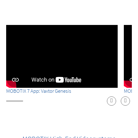
MOBOTIX 7 App: Vaxtor Genesis
MOBOTI