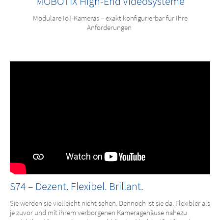
MOBOTIX High-End Videosysteme
Modulare IoT-Kameras – exakt konfigurierbar für Ihre
Anforderungen
S74 – Dezent. Flexibel. Brillant.
Sie werden sie vielleicht nicht sehen. Dennoch ist sie da. Flexibler als
je zuvor und mit ihrem verborgenen Kameragehäuse nahezu