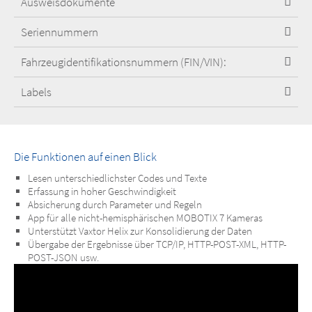
Ausweisdokumente
Seriennummern
Fahrzeugidentifikationsnummern (FIN/VIN):
Labels
Die Funktionen auf einen Blick
Lesen unterschiedlichster Codes und Texte
Erfassung in hoher Geschwindigkeit
Absicherung durch Parameter und Regeln
App für alle nicht-hemisphärischen MOBOTIX 7 Kameras
Unterstützt Vaxtor Helix zur Konsolidierung der Daten
Übergabe der Ergebnisse über TCP/IP, HTTP-POST-XML, HTTP-
POST-JSON usw.