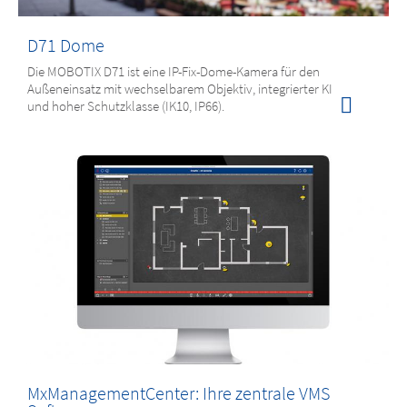
D71 Dome
Die MOBOTIX D71 ist eine IP-Fix-Dome-Kamera für den
Außeneinsatz mit wechselbarem Objektiv, integrierter KI
und hoher Schutzklasse (IK10, IP66).
MxManagementCenter: Ihre zentrale VMS