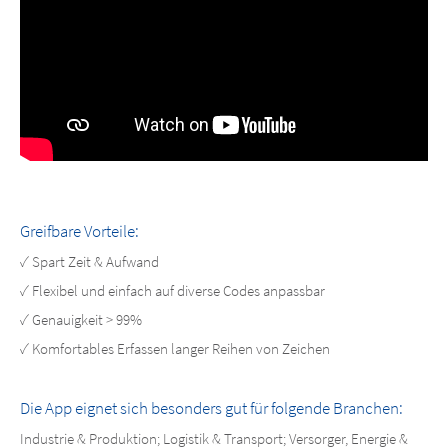
Greifbare Vorteile:
✓ Spart Zeit & Aufwand
✓ Flexibel und einfach auf diverse Codes anpassbar
✓ Genauigkeit > 99%
✓ Komfortables Erfassen langer Reihen von Zeichen
Die App eignet sich besonders gut für folgende Branchen:
Industrie & Produktion; Logistik & Transport; Versorger, Energie &