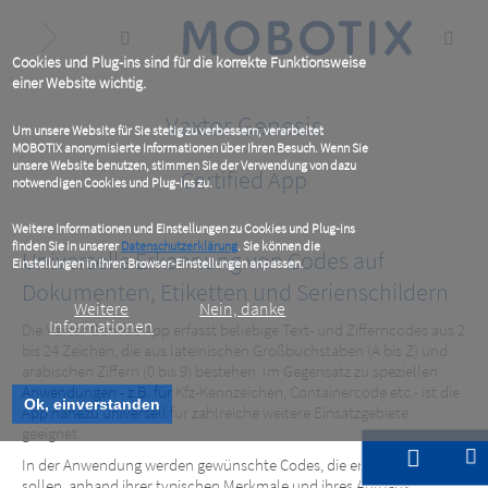
Skip
to
main
content
Cookies und Plug-ins sind für die korrekte Funktionsweise
einer Website wichtig.
Vaxtor Genesis
Um unsere Website für Sie stetig zu verbessern, verarbeitet
MOBOTIX anonymisierte Informationen über Ihren Besuch. Wenn Sie
unsere Website benutzen, stimmen Sie der Verwendung von dazu
Certified App
notwendigen Cookies und Plug-ins zu.
Weitere Informationen und Einstellungen zu Cookies und Plug-ins
finden Sie in unserer
Datenschutzerklärung
. Sie können die
Universelle Erkennung von Codes auf
Einstellungen in Ihren Browser-Einstellungen anpassen.
Dokumenten, Etiketten und Serienschildern
Weitere
Nein, danke
Informationen
Die Vaxtor Genesis App erfasst beliebige Text- und Zifferncodes aus 2
bis 24 Zeichen, die aus lateinischen Großbuchstaben (A bis Z) und
arabischen Ziffern (0 bis 9) bestehen. Im Gegensatz zu speziellen
Anwendungen - z.B. für Kfz-Kennzeichen, Containercode etc.- ist die
Ok, einverstanden
App nahezu universell für zahlreiche weitere Einsatzgebiete
geeignet.
In der Anwendung werden gewünschte Codes, die erkannt werden
sollen, anhand ihrer typischen Merkmale und ihres Aufbaus