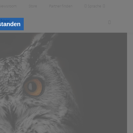
Sprache
Newsroom
Store
Partner finden
rtner
standen