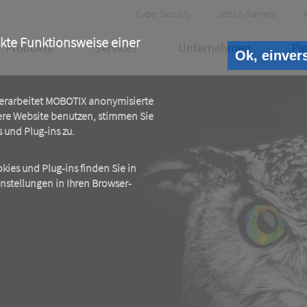
Header
Cyber Security
Jobs & Karriere
Meta
ekte Funktionsweise einer
Produkte
Services
Unternehmen
Pa
Ok, einver
 verarbeitet MOBOTIX anonymisierte
ere Website benutzen, stimmen Sie
und Plug-ins zu.
ies und Plug-ins finden Sie in
instellungen in Ihren Browser-