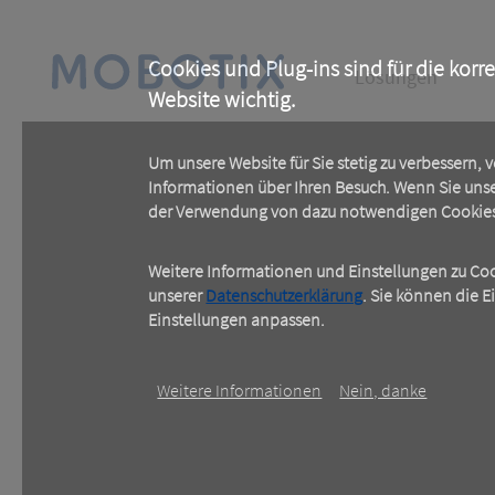
Skip
to
main
Main
content
Cookies und Plug-ins sind für die korr
Lösungen
Website wichtig.
navigation
Um unsere Website für Sie stetig zu verbessern,
Informationen über Ihren Besuch. Wenn Sie uns
der Verwendung von dazu notwendigen Cookies 
Weitere Informationen und Einstellungen zu Cook
unserer
Datenschutzerklärung
. Sie können die E
Einstellungen anpassen.
Weitere Informationen
Nein, danke