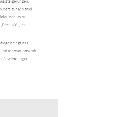
ragssteigerungen.
 bereits nach zwei
ialausschuss zu
 „Diese Möglichkeit
frage belegt das
 und Innovationskraft
 der Anwendungen