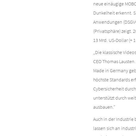
neue einäugige MOBOT
Dunkelheit erkennt. S
Anwendungen (DSGVO), 
(Privatsphäre) zeigt.
13 Mrd. US-Dollar (+ 1
„Die klassische Video
CEO Thomas Lausten. „
Made in Germany geben
höchste Standards erf
Cybersicherheit durch
unterstützt durch we
ausbauen."
Auch in der Industri
lassen sich an indus