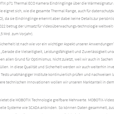
IX p71 Thermal ECO Kamera Eindringlinge über die Wärmesignatur a
ie eignet sich, wie die gesamte Thermal Range, auch für datenschut
da sie Eindringlinge erkennt aber dabei keine Details zur persönlic
 2022 betrug der Umsatz für Videoüberwachungs-technologie weltweit 
,5 Mrd. zum Vorjahr).
sicherheit ist nach wie vor ein wichtiger Aspekt unserer Anwendunge
Gerade die Vielseitigkeit, Leistungsfähigkeit und Zuverlässigkeit un
 allen Grund für Optimismus. Nicht zuletzt, weil wir auch in Sachen
üllen. In diese Qualität und Sicherheit werden wir auch weiterhin inv
 Tests unabhängiger Institute kontinuierlich prüfen und nachweisen 
itere technischen Innovationen wollen wir unseren Marktanteil in d
e bietet die MOBOTIX Technologie greifbare Mehrwerte. MOBOTIX-Vid
trielle Systeme wie SCADA anbinden. So können Daten gesammelt, z