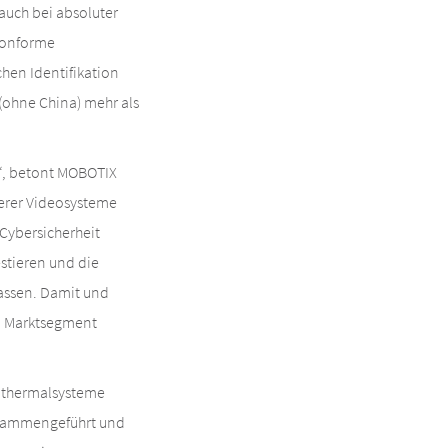
uch bei absoluter
zkonforme
hen Identifikation
(ohne China) mehr als
n“, betont MOBOTIX
serer Videosysteme
 Cybersicherheit
estieren und die
lassen. Damit und
em Marktsegment
eothermalsysteme
usammengeführt und