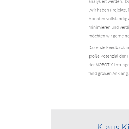
analysiert werden. D
„Wir haben Projekte,
Monaten vollständig a
minimieren und verdie
möchten wir gerne no
Das erste Feedback 
große Potenzial der 
der MOBOTIX Lösungen
fand großen Anklang.
Klaus K