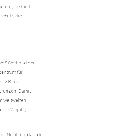
ierungen stärkt
schutz, die
 VdS (Verband der
Zentrum für
t z.B. in
herungen. Damit
em weltweiten
 dem Vorjahr).
o. Nicht nur, dass die