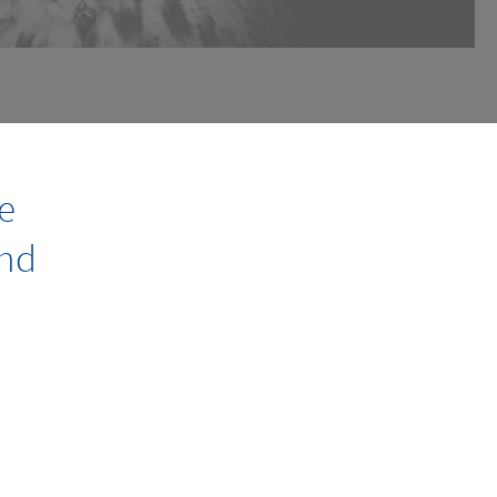
e
und