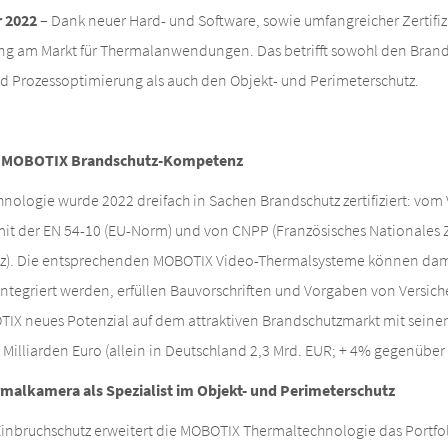
 2022
– Dank neuer Hard- und Software, sowie umfangreicher Zertifiz
ng am Markt für Thermalanwendungen. Das betrifft sowohl den Brand
nd Prozessoptimierung als auch den Objekt- und Perimeterschutz.
rte MOBOTIX Brandschutz-Kompetenz
ologie wurde 2022 dreifach in Sachen Brandschutz zertifiziert: vom
it der EN 54-10 (EU-Norm) und von CNPP (Französisches Nationales 
z). Die entsprechenden MOBOTIX Video-Thermalsysteme können dami
ntegriert werden, erfüllen Bauvorschriften und Vorgaben von Versic
BOTIX neues Potenzial auf dem attraktiven Brandschutzmarkt mit sein
illiarden Euro (allein in Deutschland 2,3 Mrd. EUR; + 4% gegenüber
alkamera als Spezialist im Objekt- und Perimeterschutz
inbruchschutz erweitert die MOBOTIX Thermaltechnologie das Portfoli