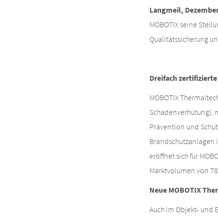
Langmeil, Dezember
MOBOTIX seine Stellu
Qualitätssicherung u
Dreifach zertifizie
MOBOTIX Thermaltechn
Schadenverhütung), m
Prävention und Schut
Brandschutzanlagen i
eröffnet sich für MO
Marktvolumen von 78 M
Neue MOBOTIX Therm
Auch im Objekt- und E