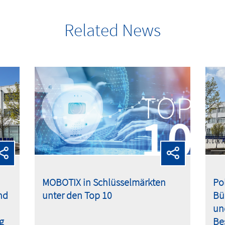
Related News
MOBOTIX in Schlüsselmärkten
Pol
nd
unter den Top 10
Bü
un
g
Be