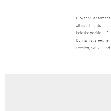
Giovanni Santamaria i
all investments in It
held the position of
During his career, he
Sweden, Switzerland 