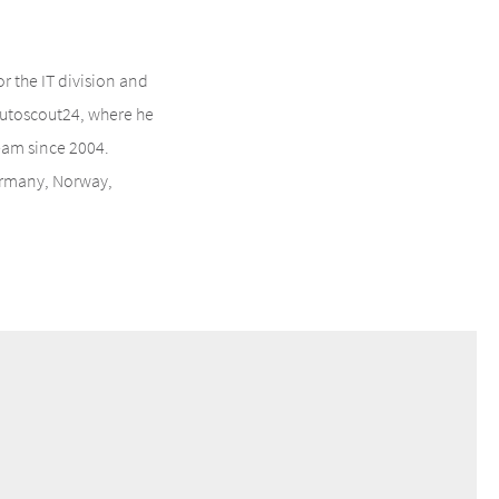
r the IT division and
Autoscout24, where he
eam since 2004.
Germany, Norway,