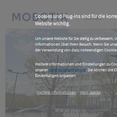
Skip
to
main
Main
content
Cookies und Plug-ins sind für die korr
Lösungen
Website wichtig.
navigation
Um unsere Website für Sie stetig zu verbessern,
Informationen über Ihren Besuch. Wenn Sie uns
der Verwendung von dazu notwendigen Cookies 
Weitere Informationen und Einstellungen zu Cook
unserer
Datenschutzerklärung
. Sie können die E
Einstellungen anpassen.
Weitere Informationen
Nein, danke