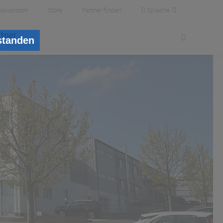
Sprache
Newsroom
Store
Partner finden
rtner
standen