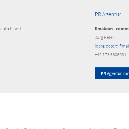
PR Agentur
Deutschland
fimakom - commu
Jörg Peter
joerg.peter@fim
+49 173 6606031
PR Agentur kon