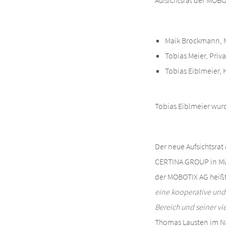
Aufsichtsrat der MOBO
Maik Brockmann, 
Tobias Meier, Priv
Tobias Eiblmeier, 
Tobias Eiblmeier wurd
Der neue Aufsichtsra
CERTINA GROUP in Mün
der MOBOTIX AG heißt 
eine kooperative und
Bereich und seiner vi
Thomas Lausten im N