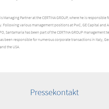
s Managing Partner at the CERTINA GROUP, where he is responsible fo
aly. Following various management positions at PwC, GE Capital and 
 CFO, Santamaria has been part of the CERTINA GROUP management t
 has been responsible for numerous corporate transactions in Italy, 
and the USA.
Pressekontakt