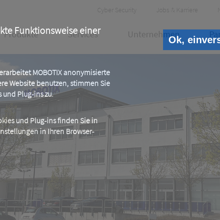
Header
Cyber Security
Jobs & Karriere
Meta
ekte Funktionsweise einer
Produkte
Services
Unternehmen
Pa
Ok, einver
 verarbeitet MOBOTIX anonymisierte
ere Website benutzen, stimmen Sie
und Plug-ins zu.
ies und Plug-ins finden Sie in
instellungen in Ihren Browser-