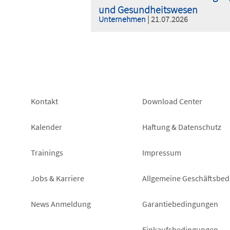
und Gesundheitswesen
Unternehmen
| 21.07.2026
Footer
Footer
Kontakt
Download Center
left
right
Kalender
Haftung & Datenschutz
Trainings
Impressum
Jobs & Karriere
Allgemeine Geschäftsbe
News Anmeldung
Garantiebedingungen
Einkaufsbedingungen