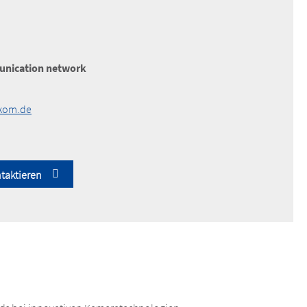
nication network
akom.de
taktieren