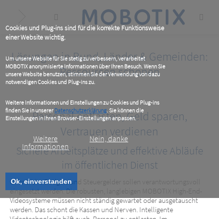
Skip
to
main
content
Cookies und Plug-ins sind für die korrekte Funktionsweise
einer Website wichtig.
Lösungen in Bund, Länder & Gemeinden:
Um unsere Website für Sie stetig zu verbessern, verarbeitet
MOBOTIX anonymisierte Informationen über Ihren Besuch. Wenn Sie
Ressourcen schonen
unsere Website benutzen, stimmen Sie der Verwendung von dazu
notwendigen Cookies und Plug-ins zu.
Weitere Informationen und Einstellungen zu Cookies und Plug-ins
finden Sie in unserer
Datenschutzerklärung
. Sie können die
Personal entlasten, Geld sparen,
Einstellungen in Ihren Browser-Einstellungen anpassen.
Vertrauen verdienen
Weitere
Nein, danke
Informationen
Sichere Arbeitsplätze und effektive Abläufe
im öffentlichen Dienst
Öffentliche Budgets und Steuergelder sollen verantwortungsvoll
Ok, einverstanden
eingesetzt werden. Die robusten, langlebigen MOBOTIX High-End-
Videosysteme müssen nicht ständig gewartet oder ausgetauscht
werden. Das schont die Kassen und Nerven. Intelligente
Videotechnologie hilft auch, Personal zu entlasten. Im