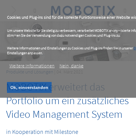
Skip
to
main
content
Cookies und Plug-ins sind für die korrekte Funktionsweise einer Website wic
Um unsere Website für Sie stetig zu verbessern, verarbeitet MOBOTIX anonymisierte In
stimmen Sie der Verwendung von dazu notwendigen Cookies und Plug-ins zu.
Weitere Informationen und Einstellungen zu Cookies und Plug-ins finden Sie in unserer
D
Einstellungen anpassen.
Weitere Informationen
Nein, danke
Produkte und Lösungen
| 04. März 2021
MOBOTIX erweitert das
Ok, einverstanden
Portfolio um ein zusätzliches
Video Management System
in Kooperation mit Milestone