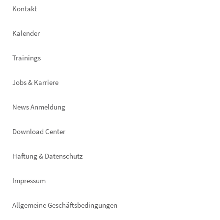
Footer
Kontakt
left
Kalender
Trainings
Jobs & Karriere
News Anmeldung
Footer
Download Center
right
Haftung & Datenschutz
Impressum
Allgemeine Geschäftsbedingungen