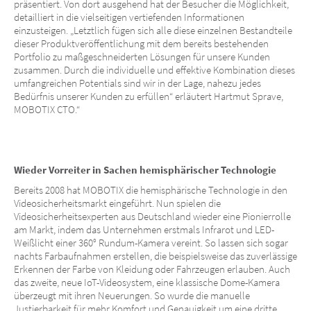
präsentiert. Von dort ausgehend hat der Besucher die Möglichkeit,
detailliert in die vielseitigen vertiefenden Informationen
einzusteigen. „Letztlich fügen sich alle diese einzelnen Bestandteile
dieser Produktveröffentlichung mit dem bereits bestehenden
Portfolio zu maßgeschneiderten Lösungen für unsere Kunden
zusammen. Durch die individuelle und effektive Kombination dieses
umfangreichen Potentials sind wir in der Lage, nahezu jedes
Bedürfnis unserer Kunden zu erfüllen“ erläutert Hartmut Sprave,
MOBOTIX CTO.“
Wieder Vorreiter in Sachen hemisphärischer Technologie
Bereits 2008 hat MOBOTIX die hemisphärische Technologie in den
Videosicherheitsmarkt eingeführt. Nun spielen die
Videosicherheitsexperten aus Deutschland wieder eine Pionierrolle
am Markt, indem das Unternehmen erstmals Infrarot und LED-
Weißlicht einer 360
°
Rundum-Kamera vereint. So lassen sich sogar
nachts Farbaufnahmen erstellen, die beispielsweise das zuverlässige
Erkennen der Farbe von Kleidung oder Fahrzeugen erlauben. Auch
das zweite, neue IoT-Videosystem, eine klassische Dome-Kamera
überzeugt mit ihren Neuerungen. So wurde die manuelle
Justierbarkeit für mehr Komfort und Genauigkeit um eine dritte