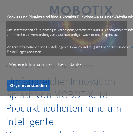
Skip
to
main
content
Cookies und Plug-ins sind für die korrekte Funktionsweise einer Website wic
Um unsere Website für Sie stetig zu verbessern, verarbeitet MOBOTIX anonymisierte In
stimmen Sie der Verwendung von dazu notwendigen Cookies und Plug-ins zu.
Weitere Informationen und Einstellungen zu Cookies und Plug-ins finden Sie in unserer
D
Einstellungen anpassen.
Weitere Informationen
Nein, danke
Produkte und Lösungen
| 22. November 2021
Umfangreicher Innovation
Ok, einverstanden
Splash von MOBOTIX: 18
Produktneuheiten rund um
intelligente