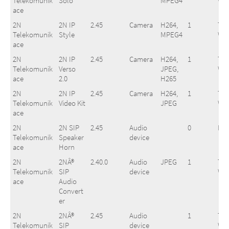
Telekomunik
Solo
MPEG4
Wa
ace
2N
2N IP
2.45
Camera
H264,
1
Two
Telekomunik
Style
MPEG4
Wa
ace
2N
2N IP
2.45
Camera
H264,
1
Two
Telekomunik
Verso
JPEG,
Wa
ace
2.0
H265
2N
2N IP
2.45
Camera
H264,
1
Two
Telekomunik
Video Kit
JPEG
Wa
ace
2N
2N SIP
2.45
Audio
0
No
Telekomunik
Speaker
device
ace
Horn
2N
2NÂ®
2.40.0
Audio
JPEG
1
Two
Telekomunik
SIP
device
Wa
ace
Audio
Convert
er
2N
2NÂ®
2.45
Audio
1
Two
Telekomunik
SIP
device
Wa