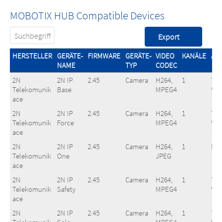
MOBOTIX HUB Compatible Devices
HERSTELLER
GERÄTE-
FIRMWARE
GERÄTE-
VIDEO
KANÄLE
AU
NAME
TYP
CODEC
2N
2N IP
2.45
Camera
H264,
1
Two
Telekomunik
Base
MPEG4
Wa
ace
2N
2N IP
2.45
Camera
H264,
1
Two
Telekomunik
Force
MPEG4
Wa
ace
2N
2N IP
2.45
Camera
H264,
1
No
Telekomunik
One
JPEG
ace
2N
2N IP
2.45
Camera
H264,
1
Two
Telekomunik
Safety
MPEG4
Wa
ace
2N
2N IP
2.45
Camera
H264,
1
Two