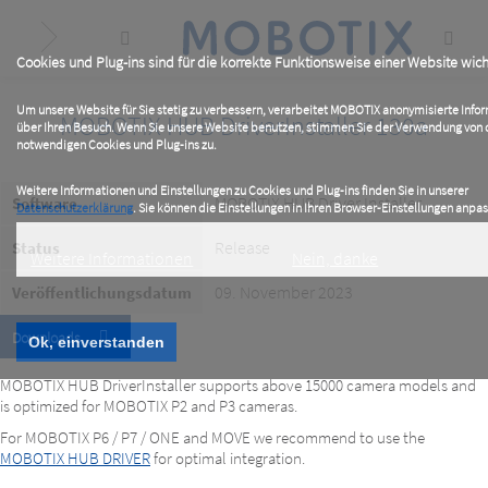
Skip
to
main
content
Cookies und Plug-ins sind für die korrekte Funktionsweise einer Website wich
Um unsere Website für Sie stetig zu verbessern, verarbeitet MOBOTIX anonymisierte Info
MOBOTIX HUB DriverInstaller 130a
über Ihren Besuch. Wenn Sie unsere Website benutzen, stimmen Sie der Verwendung von
notwendigen Cookies und Plug-ins zu.
Weitere Informationen und Einstellungen zu Cookies und Plug-ins finden Sie in unserer
MOBOTIX HUB Driver Installer
Software
Datenschutzerklärung
. Sie können die Einstellungen in Ihren Browser-Einstellungen anpa
Release
Status
Weitere Informationen
Nein, danke
09. November 2023
Veröffentlichungsdatum
Downloads
Ok, einverstanden
MOBOTIX HUB DriverInstaller supports above 15000 camera models and
is optimized for MOBOTIX P2 and P3 cameras.
For MOBOTIX P6 / P7 / ONE and MOVE we recommend to use the
MOBOTIX HUB DRIVER
for optimal integration.