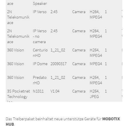
ace
Speaker
2N
IP Verso
2.45
Camera
H264,
1
Two
Telekomunik
MPEG4
Wa
ace
2N
IP Verso
2.45
Camera
H264,
1
Two
Telekomunik
- no
MPEG4
Wa
ace
camera
360 Vision
Centurio
1_21_02
Camera
H264,
1
No
nHD
MPEG4
360 Vision
IP Dome
20090317
Camera
MPEG4
1
No
360 Vision
Predato
1_21_02
Camera
H264,
1
No
rHD
MPEG4
3S Pocketnet
N1011
V1.04
Camera
H264,
1
Two
Technology
JPEG
Wa
Inc.
3S Pocketnet
N1011-C
2017.08.22-
Camera
H264,
1
One
Technology
V1.09.0
JPEG
Wa
Das Treiberpaket beinhaltet neue unterstütze Geräte für
MOBOTIX
Inc.
(In)
HUB
.