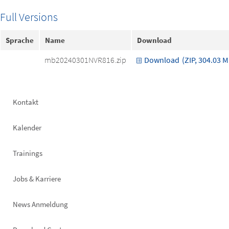
Full Versions
Sprache
Name
Download
mb20240301NVR816.zip
Download
(ZIP, 304.03 M
Footer
Kontakt
left
Kalender
Trainings
Jobs & Karriere
News Anmeldung