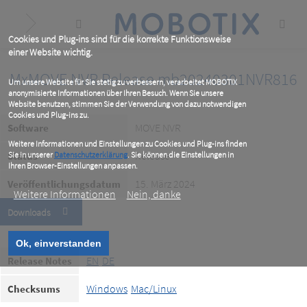
Skip
to
main
content
Cookies und Plug-ins sind für die korrekte Funktionsweise
einer Website wichtig.
MxMOVE NVR Release mb20240301NVR816
Um unsere Website für Sie stetig zu verbessern, verarbeitet MOBOTIX
anonymisierte Informationen über Ihren Besuch. Wenn Sie unsere
Website benutzen, stimmen Sie der Verwendung von dazu notwendigen
Cookies und Plug-ins zu.
MOVE NVR
Software
Weitere Informationen und Einstellungen zu Cookies und Plug-ins finden
Release
Status
Sie in unserer
Datenschutzerklärung
. Sie können die Einstellungen in
Ihren Browser-Einstellungen anpassen.
15. März 2024
Veröffentlichungsdatum
Weitere Informationen
Nein, danke
Downloads
Ok, einverstanden
EN
DE
Release Notes
Windows
Mac/Linux
Checksums