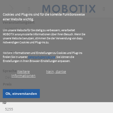
Skip
to
main
content
Cookies und Plug-ins sind für die korrekte Funktionsweise
einer Website wichtig.
Veranstaltungsort
MOBOTIX AG
Um unsere Website für Sie stetig zu verbessern, verarbeitet
Kaiserstrasse
MOBOTIX anonymisierte Informationen über Ihren Besuch. Wenn Sie
67722
Langmeil
unsere Website benutzen, stimmen Sie der Verwendung von dazu
Deutschland
notwendigen Cookies und Plug-ins zu.
Von/Bis
Weitere Informationen und Einstellungen zu Cookies und Plug-ins
finden Sie in unserer
Datenschutzerklärung
. Sie können die
DO, 17.09.2026 - 08:30 -17:00
Einstellungen in Ihren Browser-Einstellungen anpassen.
Sprache
Weitere
Nein, danke
Informationen
Deutsch
Preis
199.00 EUR
Ok, einverstanden
ID
5255