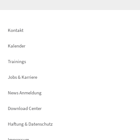
Footer
Kontakt
left
Kalender
Trainings
Jobs & Karriere
News Anmeldung
Footer
Download Center
right
Haftung & Datenschutz
Impressum