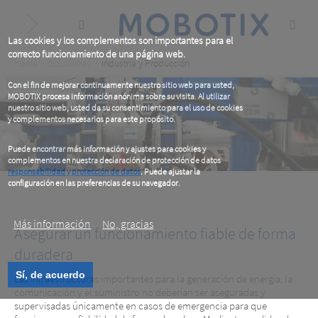
Skip
to
main
content
Las cookies y los complementos son importantes para el
correcto funcionamiento de una página web.
Breadcrumb
Home
Soluciones
Industria y Producción
Con el fin de mejorar continuamente nuestro sitio web para usted,
MOBOTIX procesa información anónima sobre su visita. Al utilizar
nuestro sitio web, usted da su consentimiento para el uso de cookies
y complementos necesarios para este propósito.
Puede encontrar más información y ajustes para cookies y
complementos en nuestra declaración de protección de datos
responsabilidad y protección de datos
. Puede ajustar la
configuración en las preferencias de su navegador.
.
Más información
No, gracias
Asegurar un funcionamiento fiable de forma
duradera
Sí, de acuerdo
Las infraestructuras importantes para la generación de energía, la
comunicación y el suministro no deberían ser aseguradas y
supervisadas únicamente en casos de emergencia para que