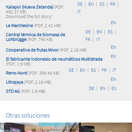
DE
|
EN
|
ES
|
FR
|
Kaiapoi (Nueva Zelanda)
(PDF,
492.27 KB)
IT
Download the full story!
EN
Le Marchesine
(PDF, 2.41 MB)
DE
|
EN
|
ES
|
Central térmica de biomasa de
Lohbrügge
(PDF, 740 KB)
FR
|
IT
EN
Cooperativa de frutas Mivor
(PDF, 2.28 MB)
EN
El fabricante indonesio de neumáticos Multistrada
(PDF, 1.9 MB)
DE
|
EN
|
ES
|
FR
|
IT
Reno-Nord
(PDF, 398.48 KB)
EN
Ultrajaya
(PDF, 2.16 MB)
DE
|
EN
|
ES
STO AG
(PDF, 1.6 MB)
Otras soluciones