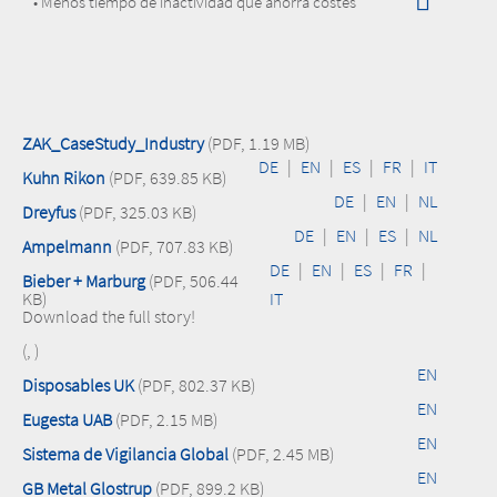
• Menos tiempo de inactividad que ahorra costes
ZAK_CaseStudy_Industry
(PDF, 1.19 MB)
DE
|
EN
|
ES
|
FR
|
IT
Kuhn Rikon
(PDF, 639.85 KB)
DE
|
EN
|
NL
Dreyfus
(PDF, 325.03 KB)
DE
|
EN
|
ES
|
NL
Ampelmann
(PDF, 707.83 KB)
DE
|
EN
|
ES
|
FR
|
Bieber + Marburg
(PDF, 506.44
KB)
IT
Download the full story!
(, )
EN
Disposables UK
(PDF, 802.37 KB)
EN
Eugesta UAB
(PDF, 2.15 MB)
EN
Sistema de Vigilancia Global
(PDF, 2.45 MB)
EN
GB Metal Glostrup
(PDF, 899.2 KB)