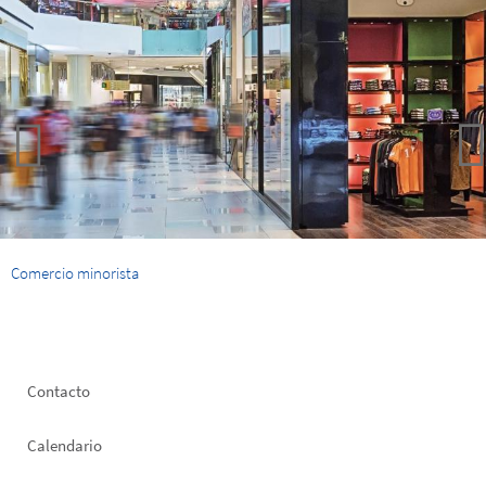
Comercio minorista
Footer
Contacto
left
Calendario