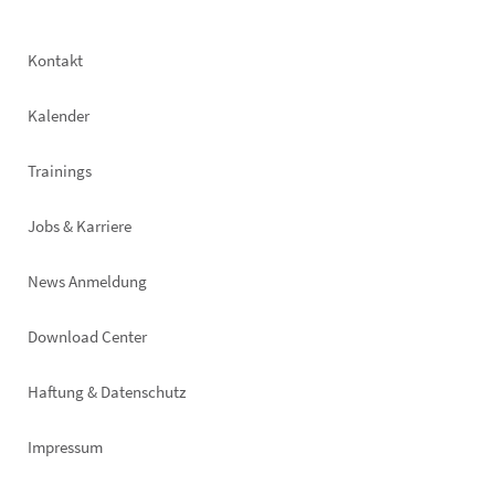
Footer
Kontakt
left
Kalender
Trainings
Jobs & Karriere
News Anmeldung
Footer
Download Center
right
Haftung & Datenschutz
Impressum