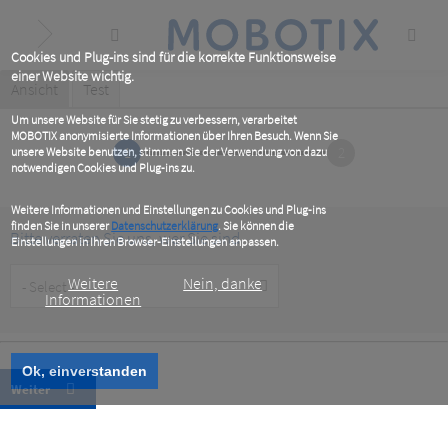
Skip
to
main
content
Cookies und Plug-ins sind für die korrekte Funktionsweise
einer Website wichtig.
Primary
Ansicht
(active
Test
tab)
tabs
Um unsere Website für Sie stetig zu verbessern, verarbeitet
MOBOTIX anonymisierte Informationen über Ihren Besuch. Wenn Sie
1
2
unsere Website benutzen, stimmen Sie der Verwendung von dazu
notwendigen Cookies und Plug-ins zu.
Weitere Informationen und Einstellungen zu Cookies und Plug-ins
finden Sie in unserer
Datenschutzerklärung
. Sie können die
Bitte verraten Sie uns, wer Sie sind
Einstellungen in Ihren Browser-Einstellungen anpassen.
Customer
Weitere
Nein, danke
Type
Informationen
Ok, einverstanden