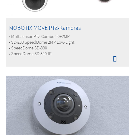
MOBOTIX MOVE PTZ-Kameras
• Multisensor PTZ Combo 20+2MP
• SD-230 SpeedDome 2MP Low-Light
• SpeedDome SD-330
• SpeedDome SD 340-IR