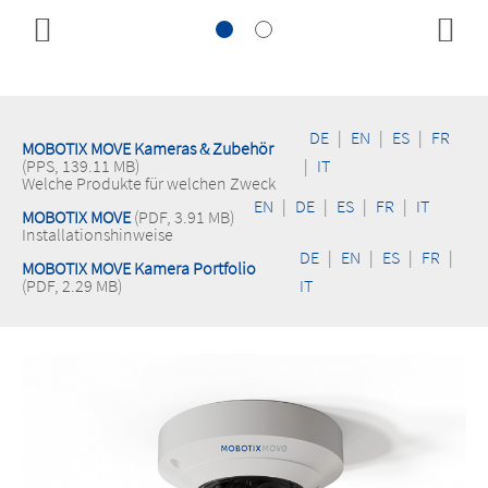
DE
|
EN
|
ES
|
FR
MOBOTIX MOVE Kameras & Zubehör
(PPS, 139.11 MB)
|
IT
Welche Produkte für welchen Zweck
EN
|
DE
|
ES
|
FR
|
IT
MOBOTIX MOVE
(PDF, 3.91 MB)
Installationshinweise
DE
|
EN
|
ES
|
FR
|
MOBOTIX MOVE Kamera Portfolio
(PDF, 2.29 MB)
IT