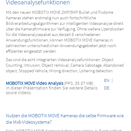
Videoanalysefunktionen
Mit den neuen MOBOTIX MOVE 2MP/5MP Bullet und Fixdome
Kameras stehen erstmalig nun auch fortschrittliche
Bildverarbeitungsalgorithmen zur intelligenten Videoanalyse direkt
über die Kamerafirmware zur Verfügung. Ohne weitere Lizenzkosten
für die Videoanalysepaket aus derzeit 8 verschiedenen
Anwendungsfunktionen, können MOBOTIX MOVE Kameras in
zahlreichen unterschiedlichen Anwendungsgebieten jetzt noch
effizienter eingesetzt werden.
Das sind die acht integrierten Videoanalysefunktionen:
Object
Counting, Intrusion, Object removal, Camera Sabotage, Abandoned
object, Stopped Vehicle, Wrong direction, Loitering detection
EN
|
MOBOTIX MOVE Video Analysis
(PPS, 35.07 MB)
In dieser Präsentation finden Sie weitere Details
DE
sowie Videos.
Nutzen die MOBOTIX MOVE Kameras die selbe Firmware wie
die Mx6-Videosysteme?
Nein, MOBOTIX MOVE Kameras haben eine eigene, äußerst einfach