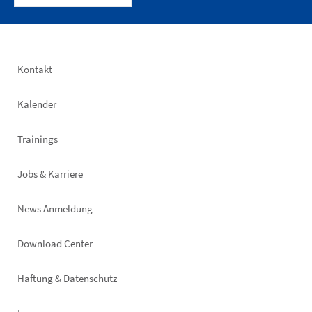
Footer
Kontakt
left
Kalender
Trainings
Jobs & Karriere
News Anmeldung
Footer
Download Center
right
Haftung & Datenschutz