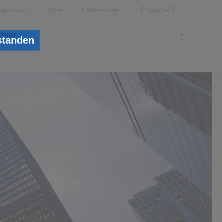
Sprache
Newsroom
Store
Partner finden
rtner
standen