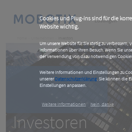
Skip
to
main
Main
content
Cookies und Plug-ins sind für die korr
Lösungen
Website wichtig.
navigation
Breadcrumb
Home
Unternehmen
Investors
Um unsere Website für Sie stetig zu verbessern,
Informationen über Ihren Besuch. Wenn Sie uns
der Verwendung von dazu notwendigen Cookies 
Weitere Informationen und Einstellungen zu Cook
unserer
Datenschutzerklärung
. Sie können die E
Investoren
Einstellungen anpassen.
Weitere Informationen
Nein, danke
Investoren