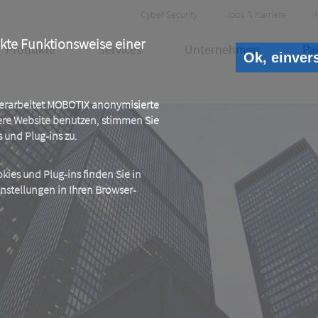
Header
Cyber Security
Jobs & Karriere
Meta
ekte Funktionsweise einer
Produkte
Services
Unternehmen
Pa
Ok, einver
 verarbeitet MOBOTIX anonymisierte
ere Website benutzen, stimmen Sie
und Plug-ins zu.
ies und Plug-ins finden Sie in
instellungen in Ihren Browser-