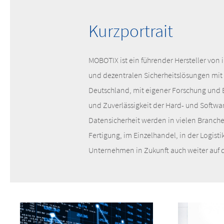
Kurzportrait
MOBOTIX ist ein führender Hersteller vo
und dezentralen Sicherheitslösungen mit 
Deutschland, mit eigener Forschung und 
und Zuverlässigkeit der Hard- und Softwar
Datensicherheit werden in vielen Branch
Fertigung, im Einzelhandel, in der Logist
Unternehmen in Zukunft auch weiter auf