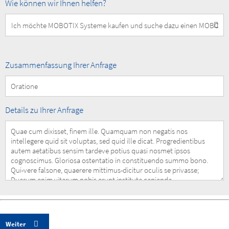
How
Wie können wir Ihnen helfen?
can
we
help
you?
Summary
Zusammenfassung Ihrer Anfrage
of
your
Request
Details
Details zu Ihrer Anfrage
of
your
Request