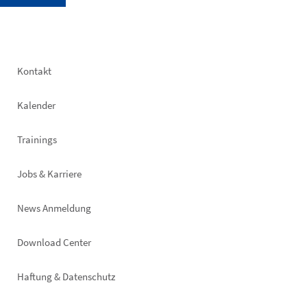
Footer
Kontakt
left
Kalender
Trainings
Jobs & Karriere
News Anmeldung
Footer
Download Center
right
Haftung & Datenschutz