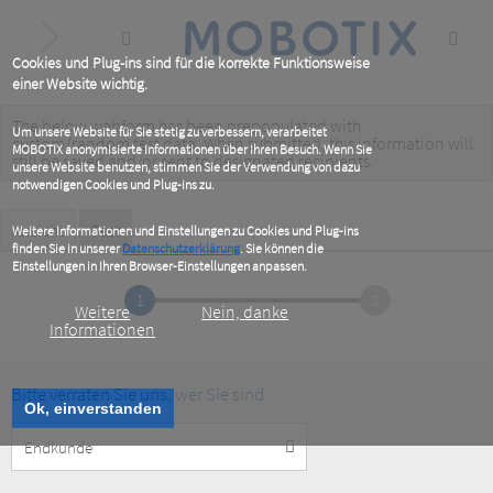
Skip
to
main
content
Cookies und Plug-ins sind für die korrekte Funktionsweise
einer Website wichtig.
The below webform has been prepopulated with
Warning
Um unsere Website für Sie stetig zu verbessern, verarbeitet
custom/random test data. When submitted, this information
will
MOBOTIX anonymisierte Informationen über Ihren Besuch. Wenn Sie
message
still be saved
and/or
sent to designated recipients
.
unsere Website benutzen, stimmen Sie der Verwendung von dazu
notwendigen Cookies und Plug-ins zu.
Primary
Ansicht
Test
(active
Weitere Informationen und Einstellungen zu Cookies und Plug-ins
tab)
finden Sie in unserer
Datenschutzerklärung
. Sie können die
tabs
Einstellungen in Ihren Browser-Einstellungen anpassen.
1
2
Weitere
Nein, danke
Informationen
Bitte verraten Sie uns, wer Sie sind
Ok, einverstanden
Customer
Type