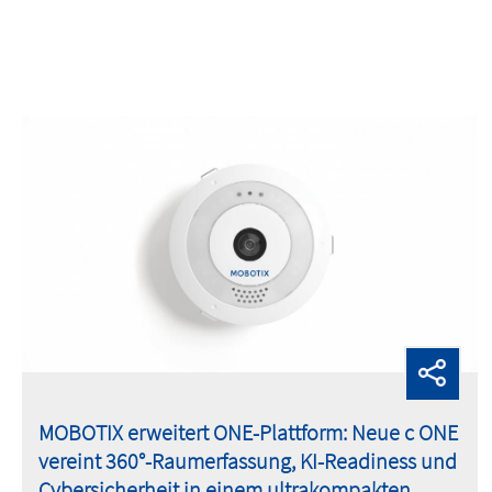
MOBOTIX erweitert ONE-Plattform: Neue c ONE
vereint 360°-Raumerfassung, KI-Readiness und
Cybersicherheit in einem ultrakompakten