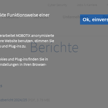
Header
Cyber Security
Jobs & Karriere
Meta
ekte Funktionsweise einer
Produkte
Services
Unternehmen
Pa
Ok, einver
 verarbeitet MOBOTIX anonymisierte
Berichte
ere Website benutzen, stimmen Sie
und Plug-ins zu.
ies und Plug-ins finden Sie in
instellungen in Ihren Browser-
25
nzbericht 2024/25
(PDF, 3.79 MB)