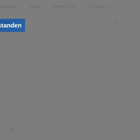
Sprache
Newsroom
Store
Partner finden
rtner
standen
DE