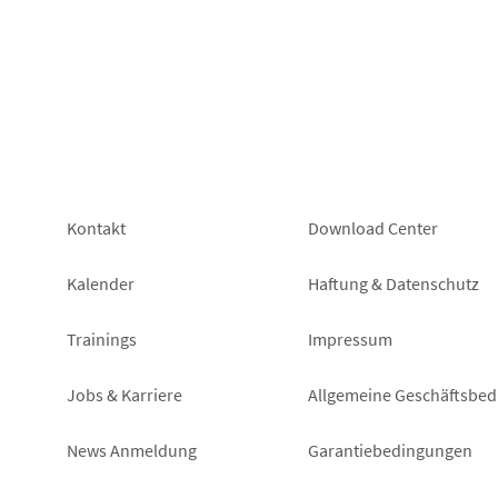
Footer
Footer
Kontakt
Download Center
left
right
Kalender
Haftung & Datenschutz
Trainings
Impressum
Jobs & Karriere
Allgemeine Geschäftsbe
News Anmeldung
Garantiebedingungen