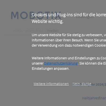
Skip
to
main
Main
content
Cookies und Plug-ins sind für die korr
Lösungen
Website wichtig.
navigation
Breadcrumb
Home
Unternehmen
Investors
Um unsere Website für Sie stetig zu verbessern,
Informationen über Ihren Besuch. Wenn Sie uns
der Verwendung von dazu notwendigen Cookies 
Weitere Informationen und Einstellungen zu Cook
unserer
Datenschutzerklärung
. Sie können die E
Einstellungen anpassen.
Weitere Informationen
Nein, danke
Geschäftsjahr 2024/
Halbjahresfina