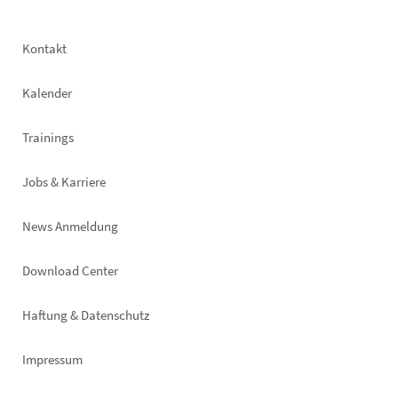
Footer
Kontakt
left
Kalender
Trainings
Jobs & Karriere
News Anmeldung
Footer
Download Center
right
Haftung & Datenschutz
Impressum