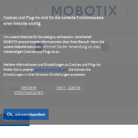
Skip
to
main
content
Cookies und Plug-ins sind für die korrekte Funktionsweise
einer Website wichtig.
Primary
Ansicht
(active
Test
tab)
tabs
Um unsere Website für Sie stetig zu verbessern, verarbeitet
MOBOTIX anonymisierte Informationen über Ihren Besuch. Wenn Sie
1
2
unsere Website benutzen, stimmen Sie der Verwendung von dazu
notwendigen Cookies und Plug-ins zu.
Weitere Informationen und Einstellungen zu Cookies und Plug-ins
finden Sie in unserer
Datenschutzerklärung
. Sie können die
Bitte verraten Sie uns, wer Sie sind
Einstellungen in Ihren Browser-Einstellungen anpassen.
Customer
Weitere
Nein, danke
Type
Informationen
Ok, einverstanden