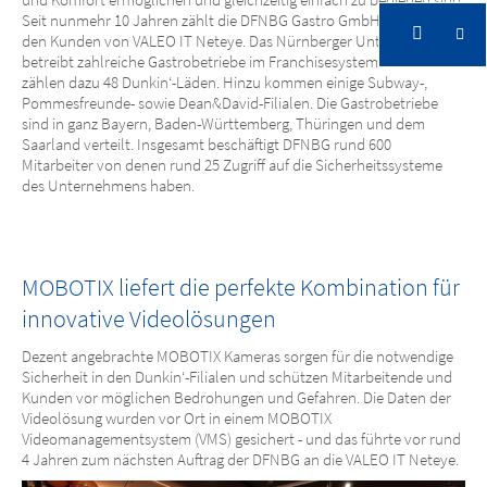
Seit nunmehr 10 Jahren zählt die DFNBG Gastro GmbH & Co. KG zu
den Kunden von VALEO IT Neteye.
Das Nürnberger Unternehmen
MOBOTIX bringt Dunkin‘ in die Cloud
betreibt zahlreiche Gastrobetriebe im Franchisesystem. Mittlerweile
zählen dazu 48 Dunkin‘-Läden. Hinzu kommen einige Subway-,
Pommesfreunde- sowie Dean&David-Filialen. Die Gastrobetriebe
sind in ganz Bayern, Baden-Württemberg, Thüringen und dem
Saarland verteilt. Insgesamt beschäftigt DFNBG rund 600
Mitarbeiter von denen rund 25 Zugriff auf die Sicherheitssysteme
des Unternehmens haben.
MOBOTIX liefert die perfekte Kombination für
innovative Videolösungen
Dezent angebrachte MOBOTIX Kameras sorgen für die notwendige
Sicherheit in den Dunkin‘-Filialen und schützen Mitarbeitende und
Kunden vor möglichen Bedrohungen und Gefahren. Die Daten der
Videolösung wurden vor Ort in einem MOBOTIX
Videomanagementsystem (VMS) gesichert - und das führte vor rund
4 Jahren zum nächsten Auftrag der DFNBG an die VALEO IT Neteye.