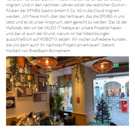
migriert. Und in den nächsten Jahren sollen die restlichen Dunkin‘-
Filialen der DFNBG Gastro GmbH & Co. KG in die Cloud migriert
werden. „Ich freue mich über das Vertrauen, das die DFNBG in uns
setzt und es ist unser Anspruch, dem gerecht zu werden. Das ist der
Maßstab, den wir bei VALEO IT Neteye an unsere Projekte haben
und das ist auch der Grund, warum wir bei Videolösungen
ausschließlich auf MOBOTIX setzen. Wir wollen zufriedene Kunden,
die uns dann auch ihr nächstes Projekt anvertrauen“, betont
Norbert von Breidbach-Bürresheim.