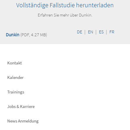
Vollständige Fallstudie herunterladen
Erfahren Sie mehr über Dunkin.
DE
|
EN
|
ES
|
FR
Dunkin
(PDF, 4.27 MB)
Footer
Kontakt
left
Kalender
Trainings
Jobs & Karriere
News Anmeldung