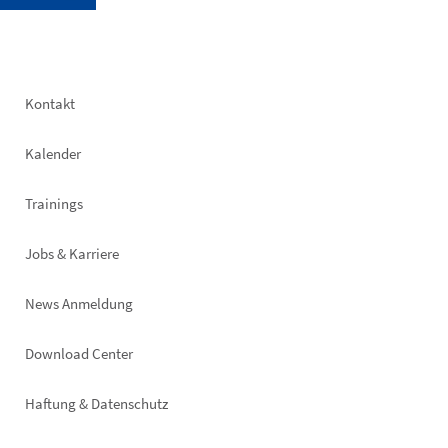
Footer
Kontakt
left
Kalender
Trainings
Jobs & Karriere
News Anmeldung
Footer
Download Center
right
Haftung & Datenschutz