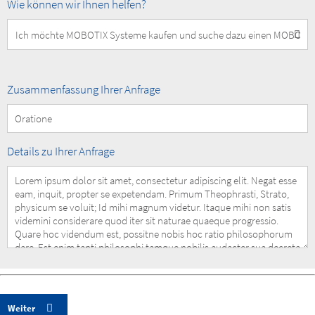
How
Wie können wir Ihnen helfen?
can
we
help
you?
Summary
Zusammenfassung Ihrer Anfrage
of
your
Request
Details
Details zu Ihrer Anfrage
of
your
Request