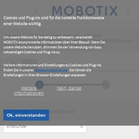
Skip
to
main
content
Cookies und Plug-ins sind für die korrekte Funktionsweise
einer Website wichtig.
The below webform has been prepopulated with
Warning
Um unsere Website für Sie stetig zu verbessern, verarbeitet
custom/random test data. When submitted, this information
will
MOBOTIX anonymisierte Informationen über Ihren Besuch. Wenn Sie
message
still be saved
and/or
sent to designated recipients
.
unsere Website benutzen, stimmen Sie der Verwendung von dazu
notwendigen Cookies und Plug-ins zu.
Primary
Ansicht
Test
(active
Weitere Informationen und Einstellungen zu Cookies und Plug-ins
tab)
finden Sie in unserer
Datenschutzerklärung
. Sie können die
tabs
Einstellungen in Ihren Browser-Einstellungen anpassen.
1
2
Weitere
Nein, danke
Informationen
Bitte verraten Sie uns, wer Sie sind
Ok, einverstanden
Customer
Type