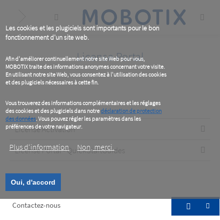
Skip
to
main
content
Les cookies et les plugiciels sont importants pour le bon
fonctionnement d'un site web.
License Portal
Afin d'améliorer continuellement notre site Web pour vous,
MOBOTIX traite des informations anonymes concernant votre visite.
En utilisant notre site Web, vous consentez à l'utilisation des cookies
et des plugiciels nécessaires à cette fin.
Vous trouverez des informations complémentaires et les réglages
des cookies et des plugiciels dans notre
déclaration de protection
des données
. Vous pouvez régler les paramètres dans les
préférences de votre navigateur.
License Activation
Plus d‘information
Non, merci.
License Portal - QuickStartGuides
Oui, d'accord
Footer
Contactez-nous