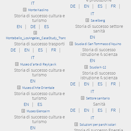
IT
DE
|
EN
|
ES
|
FR
|
Monte Kaolino
IT
Storia di successo cultura e
turismo
Savelberg
Storia di successo settore
EN
|
DE
|
ES
sanità
EN
Montebello_LosAngeles_CaseStudy_Transport
Storia di successo trasporti
Scuola di San Tommaso d'Aquino
Storia di successo
DE
|
EN
|
ES
|
FR
|
istruzione & scienza
IT
EN
Museo d'arte di Reykjavik
Scuola K-12
Storia di successo cultura e
Storia di successo
turismo
istruzione & scienza
EN
DE
|
EN
|
ES
|
FR
|
Museo d'Arte Orientale
IT
Storia di successo cultura e
turismo
Settore sanitario
Sanità
EN
|
ES
DE
|
EN
|
ES
|
FR
|
Museo Glencairn
Storia di successo cultura e
IT
turismo
Soluzioni per parchi solari
EN
Storia di successo Energia,