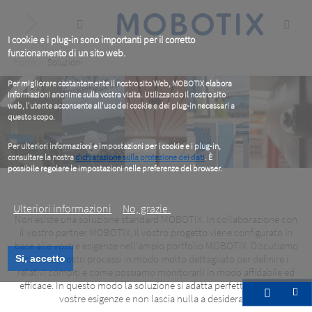
Skip
to
main
content
I cookie e i plug-in sono importanti per il corretto
funzionamento di un sito web.
Breadcrumb
Home
Soluzioni
Per migliorare costantemente il nostro sito Web, MOBOTIX elabora
informazioni anonime sulla vostra visita. Utilizzando il nostro sito
web, l'utente acconsente all'uso dei cookie e dei plug-in necessari a
questo scopo.
Per ulteriori informazioni e impostazioni per i cookie e i plug-in,
consultare la nostra
dichiarazione sulla protezione dei dati
. È
possibile regolare le impostazioni nelle preferenze del browser.
.
Ulteriori informazioni
No, grazie.
Non esiste una soluzione standard MOBOTIX. In collaborazione con
il vostro partner MOBOTIX, il vostro progetto viene configurato in
base alle vostre esigenze nell'ampio portfolio MOBOTIX. Discutiamo
con voi i vostri processi in modo molto dettagliato per definire i
Si, accetto
relativi compiti e come possiamo monitorarli in modo affidabile ed
Storie di successo
efficace. In questo modo la soluzione si adatta perfettamente alle
vostre esigenze e non lascia nulla a desiderare.