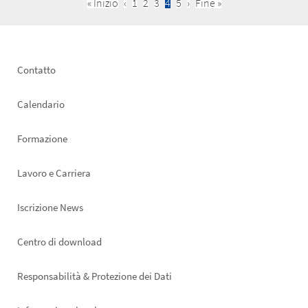
First
« Inizio
Previous
‹
Pagina
1
Pagina
2
Pagina
3
Current
4
Pagina
5
Next
›
Last
Fine »
Pagination
page
page
page
page
page
Footer
Contatto
left
Calendario
Formazione
Lavoro e Carriera
Iscrizione News
Footer
Centro di download
right
Responsabilità & Protezione dei Dati