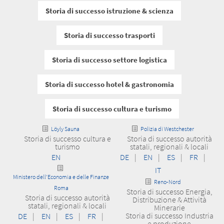
Storia di successo istruzione & scienza
Storia di successo trasporti
Storia di successo settore logistica
Storia di successo hotel & gastronomia
Storia di successo cultura e turismo
Löyly Sauna
Polizia di Westchester
Storia di successo cultura e
Storia di successo autorità
turismo
statali, regionali & locali
EN
DE
|
EN
|
ES
|
FR
|
IT
Ministero dell’Economia e delle Finanze
Reno-Nord
Roma
Storia di successo Energia,
Storia di successo autorità
Distribuzione & Attività
statali, regionali & locali
Minerarie
Storia di successo Industria
DE
|
EN
|
ES
|
FR
|
e produzione