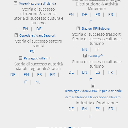
Distribuzione & Attività
Museo Nazionale d'Islanda
Minerarie
Storia di successo
istruzione & scienza
EN
|
DE
|
ES
|
FR
|
Storia di successo cultura e
IT
turismo
EN
|
DE
Stazioni RFI Bologna
Storia di successo trasporti
Ospedale Vidant Beaufort
Storia di successo cultura e
Storia di successo settore
turismo
sanità
EN
|
IT
EN
SwimEye™
Passaggio Willem II
Storia di successo cultura e
Storia di successo autorità
turismo
statali, regionali & locali
DE
|
EN
|
ES
|
FR
|
DE
|
EN
|
ES
|
FR
|
IT
IT
|
NL
Tecnologia video MOBOTIX per le aziende
di macellazione e lavorazione delle carni
Industria e Produzione
DE
|
EN
|
ES
|
FR
|
IT