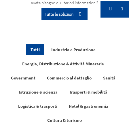
Comprovata nella pratica
Avete bisogno di ulteriori informazioni?
Tutte le soluzioni
Storie di successo
Comprovata nella pratica
Tutti
Industria e Produzione
Energia, Distribuzione & Attività Minerarie
Government
Commercio al dettaglio
Sanità
Istruzione & scienza
Trasporti & mobilità
Logistica & trasporti
Hotel & gastronomia
Cultura & turismo