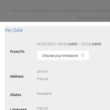
Dans ce webinaire, nous souhaitons vous présente
présentées se r
Key Data
03/25/2025 - 09:00
− 10:00
CEST
CEST
From/To
Choose your timezone
Online
Address
France
Available
Status
French
Language