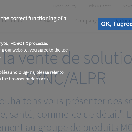
Header
Cyber Security
Jobs & Career
News
Meta
 the correct functioning of a
Products
Services
Company
Partner
OK, I agre
or you, MOBOTIX processes
 la vente de solut
ng our website, you agree to the use
.
SYNC/ALPR
kies and plug-ins, please refer to
in the browser preferences.
souhaitons vous présenter des s
ie, santé, commerce de détail". 
lement au groupe de produits M