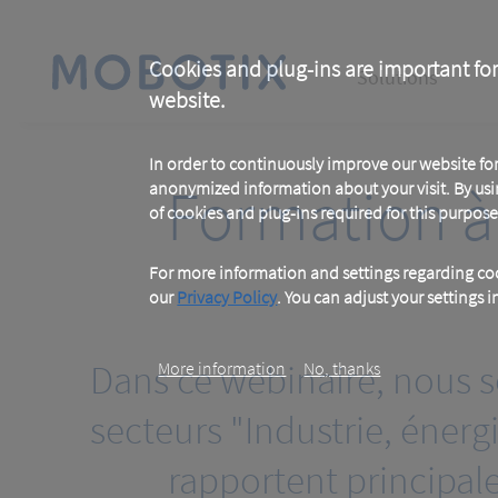
Skip
to
main
Main
content
Cookies and plug-ins are important for
Solutions
website.
navigation
In order to continuously improve our website f
Formation à
anonymized information about your visit. By usi
of cookies and plug-ins required for this purpose
For more information and settings regarding coo
our
Privacy Policy
. You can adjust your settings 
Dans ce webinaire, nous 
More information
No, thanks
secteurs "Industrie, énerg
rapportent principa