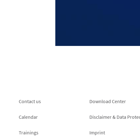
Footer
Footer
Contact us
Download Center
left
right
Calendar
Disclaimer & Data Prote
Trainings
Imprint