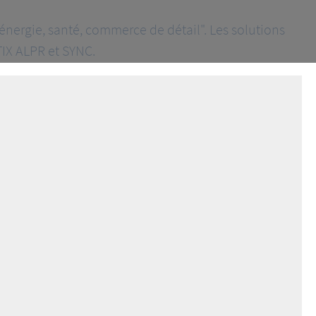
nergie, santé, commerce de détail". Les solutions
IX ALPR et SYNC.