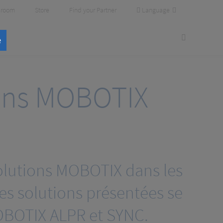
Language
room
Store
Find your Partner
e
ions MOBOTIX
olutions MOBOTIX dans les
Les solutions présentées se
OBOTIX ALPR et SYNC.